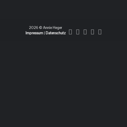
2026 © Annie Heger
Impressum
|
Datenschutz
NOVEMBER, 2022
11
HESEL - DIE
DEICHGRANATEN (WIRD
NOV
VERSCHOBEN)
IM VEENHUUS BENINGAFEHN
20:00
Vehnhuus Beningafehn
, Tickets: 04954.6652