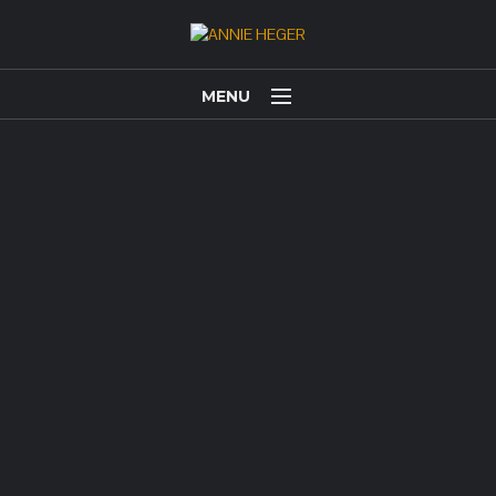
MENU
HOME
ANNIE HEGER
TERMINE
PROJEKTE
FOTOS UND VIDEOS
Bücher & CDs
KONTAKT